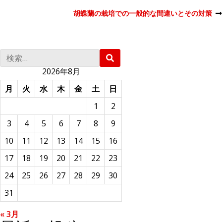
投
胡蝶蘭の栽培での一般的な間違いとその対策
次
の
投
稿
稿
検
検
ナ
索
索
:
2026年8月
ビ
月
火
水
木
金
土
日
ゲ
1
2
3
4
5
6
7
8
9
ー
10
11
12
13
14
15
16
シ
17
18
19
20
21
22
23
ョ
24
25
26
27
28
29
30
31
ン
« 3月