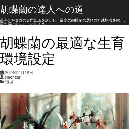
胡蝶蘭の達人への道
品評会審査員の専門知識を活かし、最高の胡蝶蘭の選び方と栽培法を紹介。
美の追求を共にしましょう。
胡蝶蘭の最適な生育
環境設定
2024年4月18日
siaenzar
環境