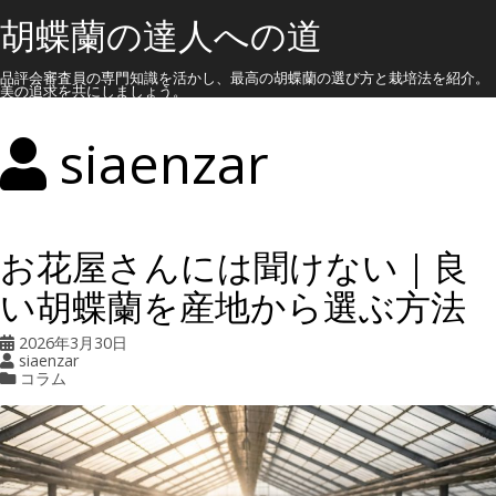
胡蝶蘭の達人への道
品評会審査員の専門知識を活かし、最高の胡蝶蘭の選び方と栽培法を紹介。
美の追求を共にしましょう。
siaenzar
お花屋さんには聞けない｜良
い胡蝶蘭を産地から選ぶ方法
2026年3月30日
siaenzar
コラム