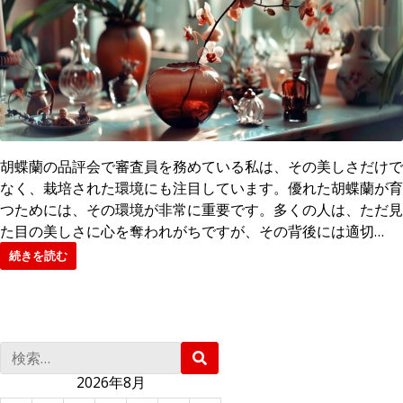
胡蝶蘭の品評会で審査員を務めている私は、その美しさだけで
なく、栽培された環境にも注目しています。優れた胡蝶蘭が育
つためには、その環境が非常に重要です。多くの人は、ただ見
た目の美しさに心を奪われがちですが、その背後には適切…
続きを読む
検
検
索
索
:
2026年8月