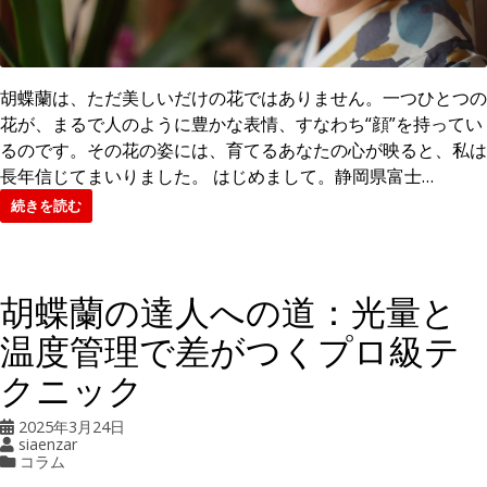
胡蝶蘭は、ただ美しいだけの花ではありません。一つひとつの
花が、まるで人のように豊かな表情、すなわち“顔”を持ってい
るのです。その花の姿には、育てるあなたの心が映ると、私は
長年信じてまいりました。 はじめまして。静岡県富士…
続きを読む
胡蝶蘭の達人への道：光量と
温度管理で差がつくプロ級テ
クニック
2025年3月24日
siaenzar
コラム