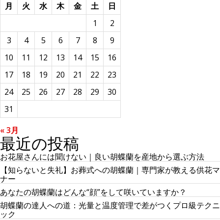
月
火
水
木
金
土
日
1
2
3
4
5
6
7
8
9
10
11
12
13
14
15
16
17
18
19
20
21
22
23
24
25
26
27
28
29
30
31
« 3月
最近の投稿
お花屋さんには聞けない｜良い胡蝶蘭を産地から選ぶ方法
【知らないと失礼】お葬式への胡蝶蘭｜専門家が教える供花マ
ナー
あなたの胡蝶蘭はどんな“顔”をして咲いていますか？
胡蝶蘭の達人への道：光量と温度管理で差がつくプロ級テクニ
ック