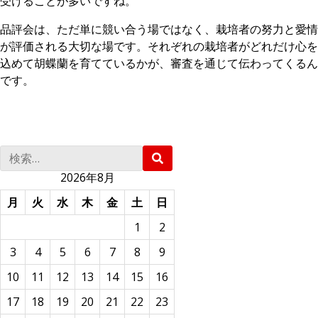
受けることが多いですね。
品評会は、ただ単に競い合う場ではなく、栽培者の努力と愛情
が評価される大切な場です。それぞれの栽培者がどれだけ心を
込めて胡蝶蘭を育てているかが、審査を通じて伝わってくるん
です。
検
検
索
索
:
2026年8月
月
火
水
木
金
土
日
1
2
3
4
5
6
7
8
9
10
11
12
13
14
15
16
17
18
19
20
21
22
23